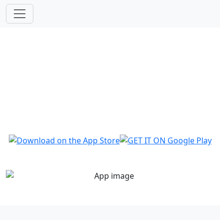
WHERE YOUR
HOLIDAYS
BEGINS
Deine Reise, dein Stil, deine App. Plane deinen
Urlaub mit der EasyNomadApp