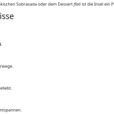
enkischen Sobrasada oder dem Dessert
flaó
ist die Insel ein 
isse
í
.
urwege.
liebt.
Entspannen.